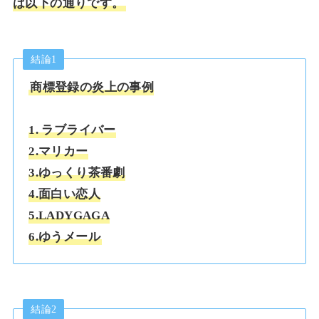
は以下の通りです。
結論1
商標登録の炎上の事例
1. ラブライバー
2.マリカー
3.ゆっくり茶番劇
4.面白い恋人
5.LADYGAGA
6.ゆうメール
結論2